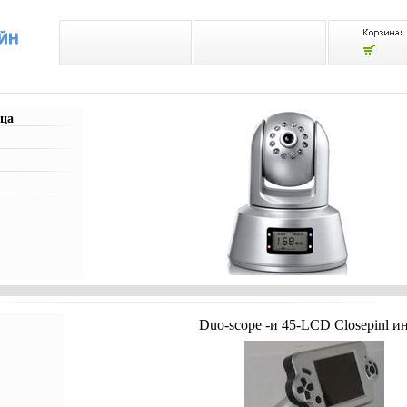
ца
Duo-scope -и 45-LCD Closepinl и