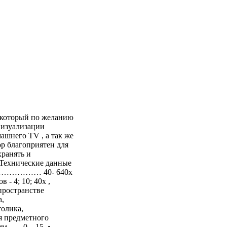
 который по желанию
визуализации
ашнего TV , а так же
р благоприятен для
хранять и
Технические данные
……………… 40- 640х
 - 4; 10; 40х ,
 пространстве
,
олика,
предметного
 мм……0 – 15 •