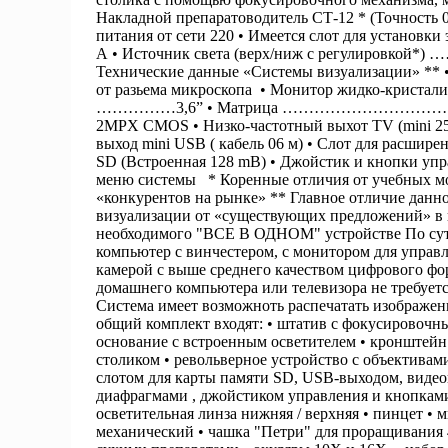
Накладной препаратоводитель СТ-12 * (Точность 
питания от сети 220 • Имеется слот для установки
А • Источник света (верх/ниж с регулировкой*)
Технические данные «Системы визуализации» ** 
от разьема микроскопа • Монитор жидко-кристал
……………3,6” • Матрица ……………………
2MPX CMOS • Низко-частотный выхот TV (mini 2
выход mini USB ( кабель 06 м) • Слот для расшире
SD (Встроенная 128 mB) • Джойстик и кнопки уп
меню системы * Коренные отличия от учебных мо
«конкурентов на рынке» ** Главное отличие данн
визуализации от «существующих предложений» в 
необходимого "ВСЕ В ОДНОМ" устройстве По сут
компьютер с винчестером, с монитором для управ
камерой с выше среднего качеством цифрового фо
домашнего компьютера или телевизора не требуетс
Система имеет возможноть распечатать изображе
общий комплект входят: • штатив с фокусировочн
основание с встроенным осветителем • кронштейн
столиком • револьверное устройство с объективам
слотом для карты памяти SD, USB-выходом, видео
диафрагмами , джойстиком управления и кнопками
осветительная линза нижняя / верхняя • пинцет • 
механический • чашка "Петри" для проращивания 4