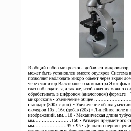
В общий набор микроскопа добавлен микровизор,
может быть установлен вместо окуляров Система 
позволяет наблюдать микро-обьект через экран дом
через монитор Валспоашего компьютра Этот факто
глаз наблюдателя, а так же, изображения можно со
обрабатывать в цифровом (аналоговом) формате 
микроскопа • Увеличение общее …………………
стандарт (800х с доп) • Увеличение обалхьуъективов
окуляров 10х , 16х (добав (20х) • Линейное поле в
изображений, мм…18 • Механическая длина тубуса
мм……………………160 • Размеры предметного ст
мм…………………95 х 95 • Диапазон перемещения 
столика с помощью фокусировочного механизма,