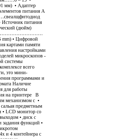
01 мм) • Адаптер
 элементов питания А
 ……свеалщфнтодиод
• Источник питания
ический (дюйм)
……………………………
5 mm) • Цифровой
ния картами памяти
равления настройками
делей микроскопов -
ой системы
комплексе всего
и, это мини-
ления программами и
рмата Наличие
я для работы
ния на принтере В
ым механизмом с •
 сальая предметным
и • LCD монитор со
выходом • диск с
 задания функций •
микротом
х и 4 контейнера с