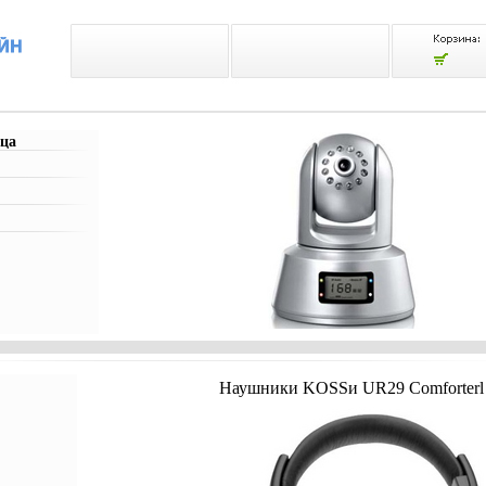
ца
Наушники KOSSи UR29 Comforterl