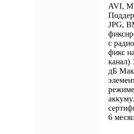
AVI, M
Поддер
JPG, B
фиксир
с радио
фикс на
канал)
дБ Мак
элемен
режиме
аккуму
сертиф
6 меся