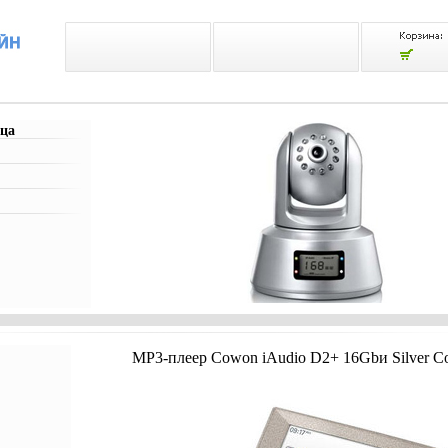
ца
MP3-плеер Cowon iAudio D2+ 16Gbи Silver Co