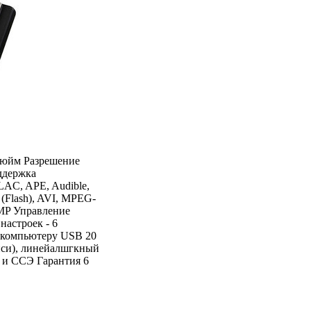
дюйм Разрешение
ддержка
C, APE, Audible,
Flash), AVI, MPEG-
MP Управление
настроек - 6
к компьютеру USB 20
иси), линейалшгкный
 и ССЭ Гарантия 6