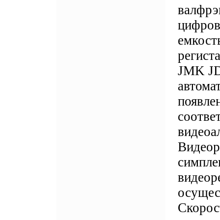
валфрэ
цифров
емкост
регист
JMK JD
автома
появлен
соотве
видеоа
Видеор
симпле
видеор
осущес
Скорос