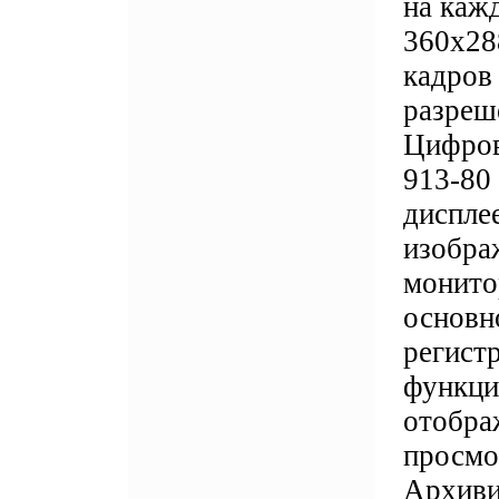
на каж
360x28
кадров
разреш
Цифров
913-80
диспле
изобра
монито
основн
регист
функци
отобра
просмо
Архиви