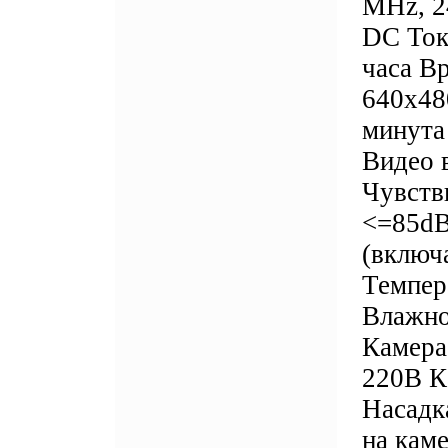
MHz, 2
DC Ток
часа В
640x48
минута
Видео 
Чувств
<=85dB
(включ
Темпер
Влажно
Камера
220В К
Насадк
на каме