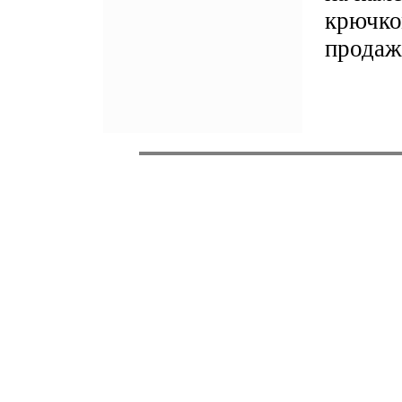
крючко
продаж