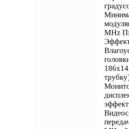
градус
Минима
модуля
MHz Пи
Эффект
Влагоус
головк
186x14
трубку
Монито
диспле
эффект
Видеос
переда