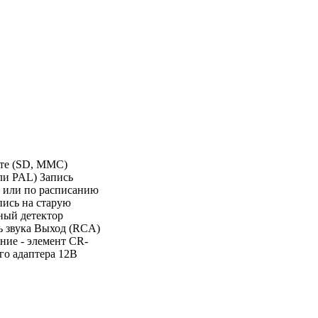
те (SD, MMC)
ли PAL) Запись
я или по расписанию
ись на старую
ный детектор
ь звука Выход (RCA)
ние - элемент CR-
го адаптера 12В