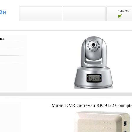
ца
Мини-DVR системаи RK-9122 Conniptio