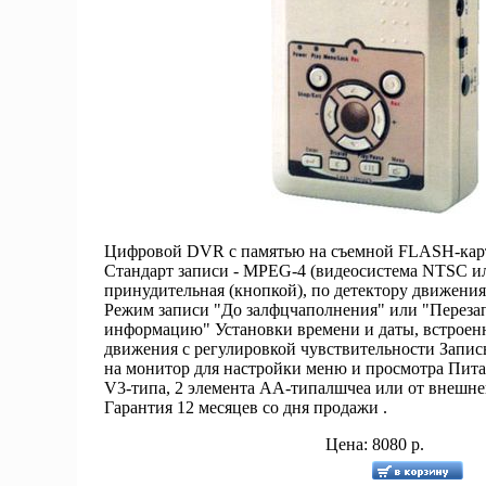
Цифровой DVR с памятью на съемной FLASH-кар
Стандарт записи - MPEG-4 (видеосистема NTSC и
принудительная (кнопкой), по детектору движени
Режим записи "До залфцчаполнения" или "Перезап
информацию" Установки времени и даты, встроен
движения с регулировкой чувствительности Запис
на монитор для настройки меню и просмотра Пита
V3-типа, 2 элемента АА-типалшчеа или от внешне
Гарантия 12 месяцев со дня продажи .
Цена: 8080 р.