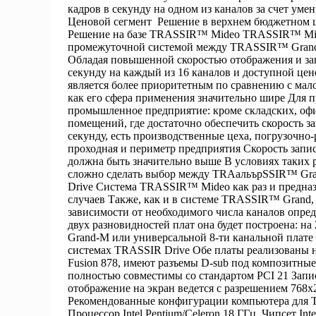
кадров в секунду на одном из каналов за счет ум
Ценовой сегмент Решение в верхнем бюджетном 
Решение на базе TRASSIR™ Mideo TRASSIR™ Mid
промежуточной системой между TRASSIR™ Gran
Обладая повышенной скоростью отображения и зап
секунду на каждый из 16 каналов и доступной цен
является более приоритетным по сравнению с мал
как его сфера применения значительно шире Для 
промышленное предприятие: кроме складских, оф
помещений, где достаточно обеспечить скорость за
секунду, есть производственные цеха, погрузочно-
проходная и периметр предприятия Скорость запис
должна быть значительно выше В условиях таких 
сложно сделать выбор между TRAальърSSIR™ G
Drive Система TRASSIR™ Mideo как раз и предна
случаев Также, как и в системе TRASSIR™ Grand, 
зависимости от необходимого числа каналов опреде
двух разновидностей плат она будет построена: на 
Grand-M или универсальной 8-ти канальной плате
системах TRASSIR Drive Обе платы реализованы н
Fusion 878, имеют разъемы D-sub под композитны
полностью совместимы со стандартом PCI 21 Запис
отображение на экран ведется с разрешением 768x
Рекомендованные конфигурации компьютера для
Процессор Intel Pentium/Celeron 18 ГГц Чипсет In