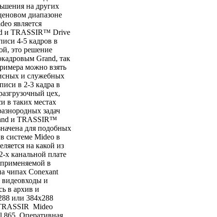
еньшения на других
ценовом диапазоне
eo является
d и TRASSIR™ Drive
иси 4-5 кадров в
ой, это решение
окадровым Grand, так
примера можно взять
исных и служебных
писи в 2-3 кадра в
разгрузочный цех,
и в таких местах
разнородных задач
rand и TRASSIR™
значена для подобных
в системе Mideo в
ляется на какой из
2-х канальной плате
 применяемой в
а чипах Conexant
е видеовходы и
ь в архив и
288 или 384х288
 TRASSIR Mideo
tel 865 Оперативная