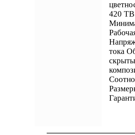
цветно
420 TB
Минима
Рабоча
Напряж
тока Об
скрыты
композ
Соотно
Размер
Гаранти