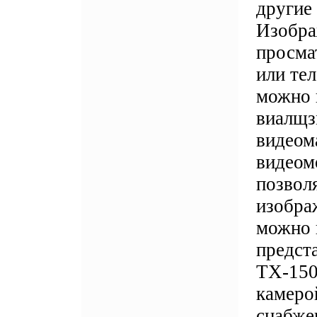
другие
Изобра
просма
или те
можно 
виалщз
видеом
видеом
позвол
изобра
можно 
предст
ТХ-150
камеро
снабже