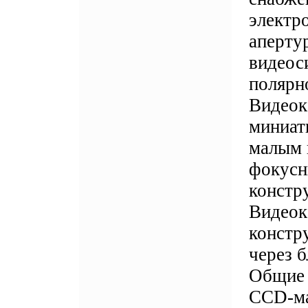
электр
аперту
видеос
полярн
Видеок
миниат
малым 
фокусн
констр
Видеок
констр
через 
Общие 
CCD-ма