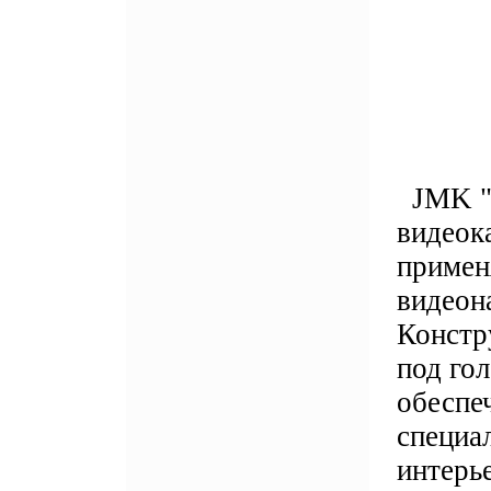
JMK "J
видеок
примен
видеон
Констр
под го
обеспеч
специа
интерье