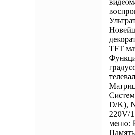
видеом
воспро
Ультрат
Новейш
декора
TFT ма
Функци
градус
телева
Матриц
Систем
D/K), 
220V/1
меню: 
Память