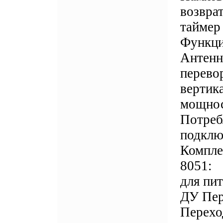
возвра
таймер 
Функци
Антенн
перево
вертик
мощнос
Потреб
подклю
Компле
8051: 
для пи
ДУ Пер
Перехо