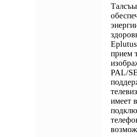
Tалсъы
обеспе
энергии
здоров
Eplutu
прием 
изобра
PAL/S
поддер
телеви
имеет 
подклю
телефо
возмож