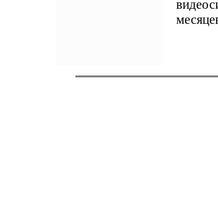
видеос
месяце