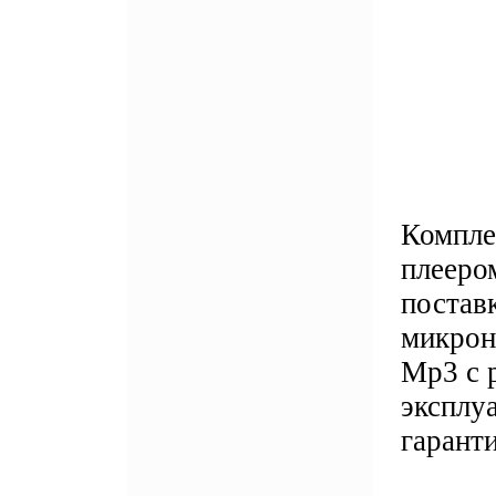
Компле
плееро
постав
микрон
Мр3 с 
эксплу
гаранти