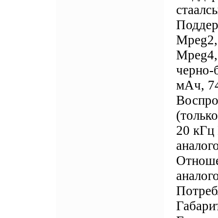
стаалс
Поддер
Mpeg2,
Mpeg4,
черно-
мАч, 74
Воспро
(только
20 кГц
аналого
Отноше
аналого
Потреб
Габари