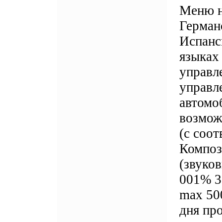
Меню н
Герман
Испанс
языках
управл
управл
автомо
возмож
(с соо
Композ
(звуко
001% 3
max 50
дня пр