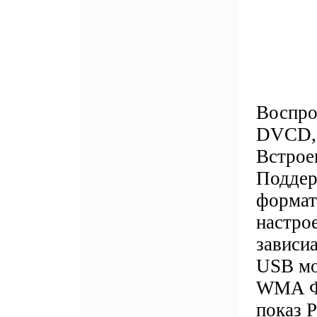
Воспро
DVCD,
Встрое
Поддер
формат
настрое
зависиа
USB мо
WMA Фу
показ 