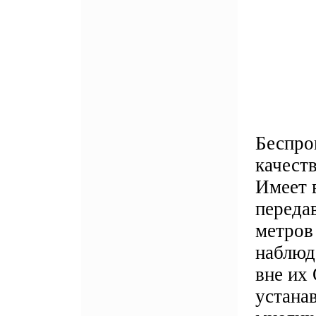
Беспро
качест
Имеет 
передав
метров
наблюд
вне их
устана