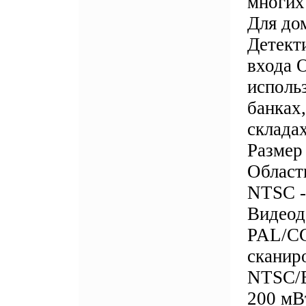
многих
Для до
Детект
входа 
использ
банках
склада
Размер
Област
NTSC -
Видеод
PAL/CC
сканир
NTSC/E
200 мВ