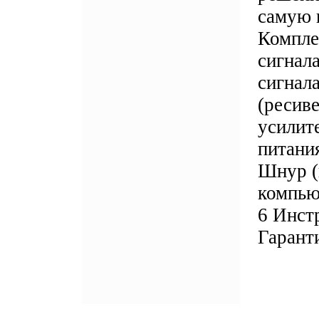
самую 
Компле
сигнал
сигнал
(ресив
усилит
питани
Шнур (
компью
6 Инс
Гаранти