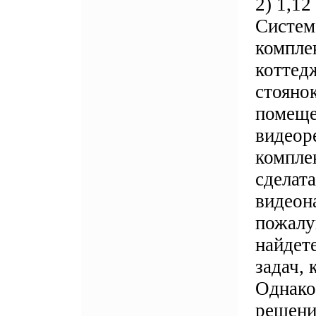
2) 1,1
Систем
компле
коттед
стояно
помеще
видеор
компле
сделат
видеон
пожалу
найдет
задач,
Однако
решени