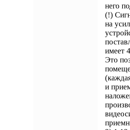
него п
(!) Сиг
на усил
устройс
постав
имеет 
Это по
помеще
(кажда
и прие
наложе
произв
видеоси
приемн