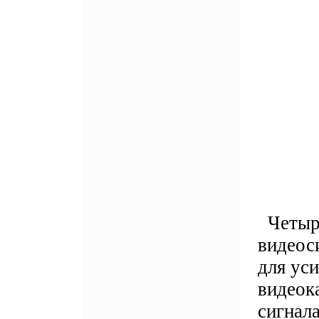
Четыре
видеос
для уси
видеок
сигнала