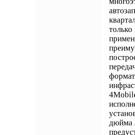
многоэ
автоза
кварта
только
примен
преиму
постро
переда
формат
инфрас
4Mobil
исполн
устано
дюйма 
предус