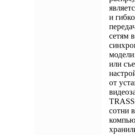
являет
и гибк
переда
сетям 
синхро
модели
или съ
настро
от уст
видеоз
TRASSI
сотни 
компью
хранил