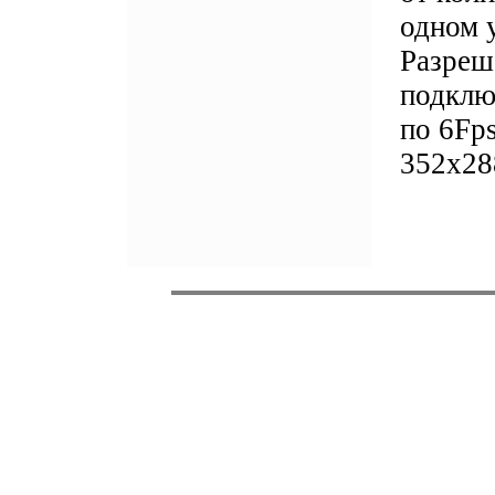
одном 
Разреш
подклю
по 6Fp
352x28