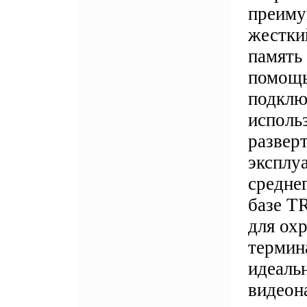
преиму
жесткий
память
помощь
подклю
исполь
развер
эксплу
средне
базе T
для ох
термин
идеаль
видеон