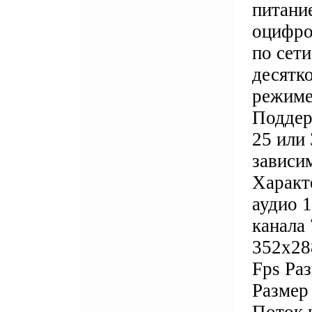
питание
оцифро
по сети
десятко
режиме
Поддер
25 или 
зависи
Характ
аудио 
канала 
352х28
Fps Ра
Размер