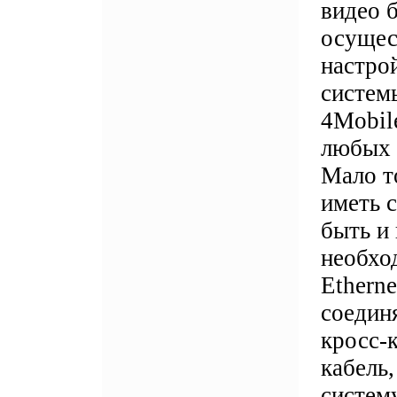
видео 
осущес
настро
систем
4Mobil
любых 
Мало т
иметь 
быть и 
необход
Ethern
соедин
кросс-
кабель
систем