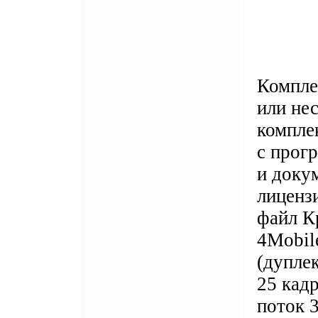
Компле
или нес
комплек
с прог
и доку
лиценз
файл К
4Mobile
(дуплек
25 кадр
поток 3