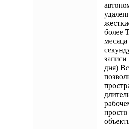
автоно
удален
жестки
более Т
месяца 
секунд
записи 
дня) В
позвол
простр
длител
рабоче
просто
объект