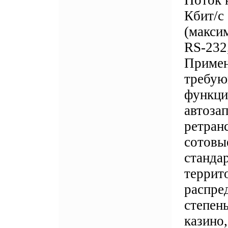
Поток 
Кбит/c
(макси
RS-232
Примен
требую
функци
автозап
ретран
сотовы
станда
террит
распре
степен
казино