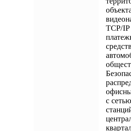
террит
объект
видеон
TCP/IP
платеж
средств
автомоб
общест
Безопа
распре
офисны
с сеть
станци
центра
кварта