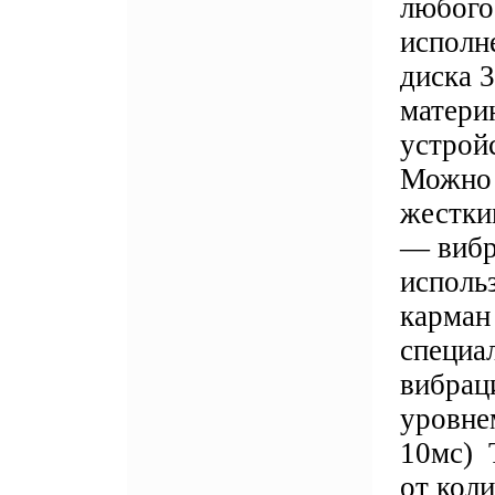
любого
исполн
диска 
материн
устрой
Можно 
жестки
— вибр
исполь
карман
специа
вибрац
уровне
10мс) 
от коли