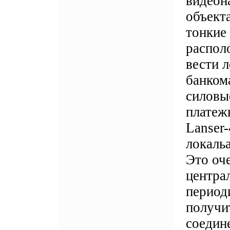
видеон
объект
тонкие 
распол
вести л
банком
силовы
платеж
Lanser
локаль
Это оче
центра
период
получи
соедине