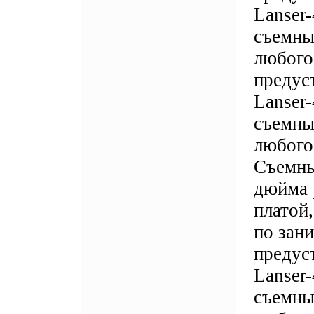
Lanser
съемны
любого
предус
Lanser
съемны
любого
Съемны
дюйма 
платой
по зан
предус
Lanser
съемны