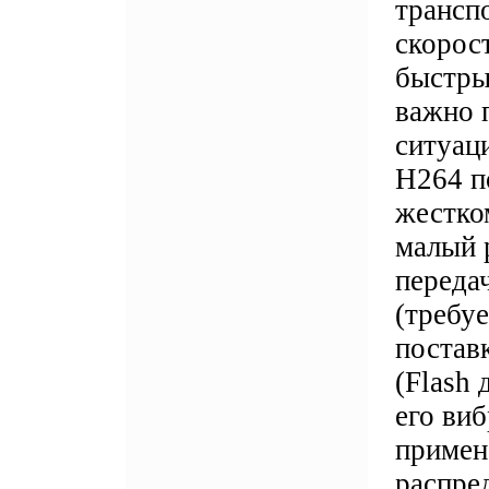
трансп
скорос
быстры
важно 
ситуац
H264 п
жестко
малый 
переда
(требу
постав
(Flash 
его ви
примен
распре