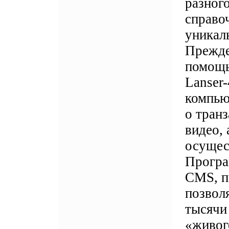
разног
справо
уникал
Прежде
помощь
Lanser
компью
о транз
видео, 
осущес
Програ
CMS, п
позвол
тысячи
«живог