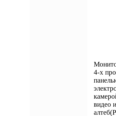
Монито
4-х про
панель
электр
камерой
видео 
алтеб(