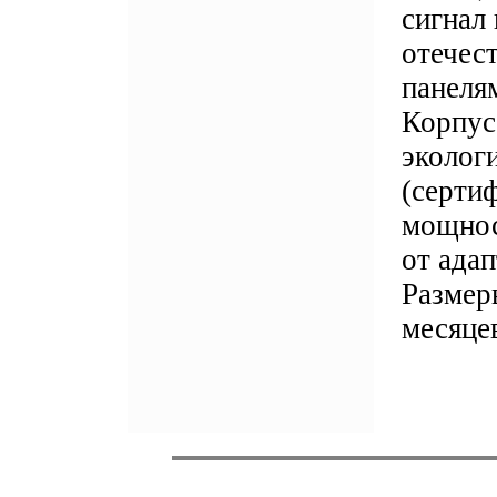
сигнал
отечес
панеля
Корпус
эколог
(серти
мощнос
от адап
Размер
месяцев