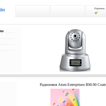
ца
Радионяня Atom Enterpriseи BM-90 Coatr