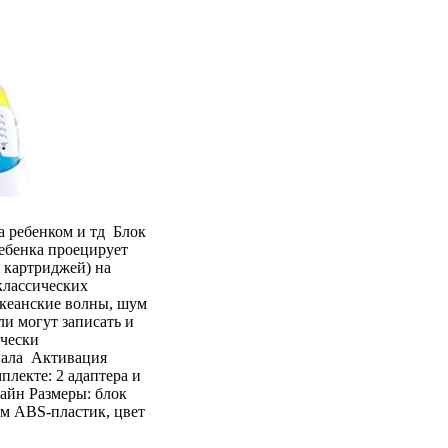
а ребенком и тд Блок
ребенка проецирует
 картриджей) на
классических
океанские волны, шум
ли могут записать и
ически
нала Активация
плекте: 2 адаптера и
айн Размеры: блок
 см ABS-пластик, цвет