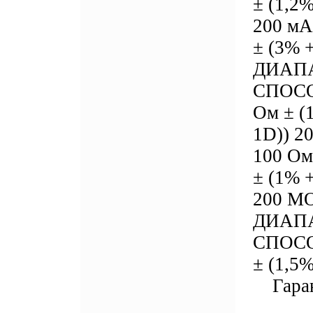
± (1,2
200 мА
± (3%
ДИАП
СПОСО
Ом ± (
1D)) 2
100 Ом
± (1% 
200 МО
ДИАП
СПОСО
± (1,5%
Гарант