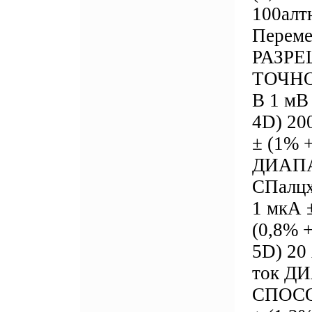
100алт
Перем
РАЗР
ТОЧНОС
В 1 мВ
4D) 20
± (1% 
ДИАП
СПалц
1 мкА 
(0,8% 
5D) 20
ток 
СПОСО