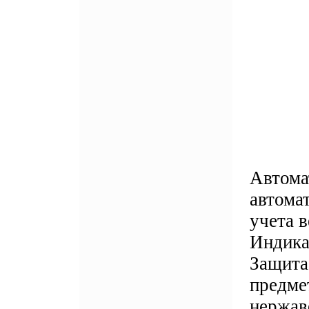
Автома
автома
учета 
Индика
Защита
предме
нержав