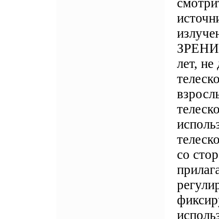
смотрит
источни
излуч
ЗРЕНИЯ
лет, не
телеск
взросл
телеско
исполь
телеск
со сто
прилаг
регули
фиксир
исполь