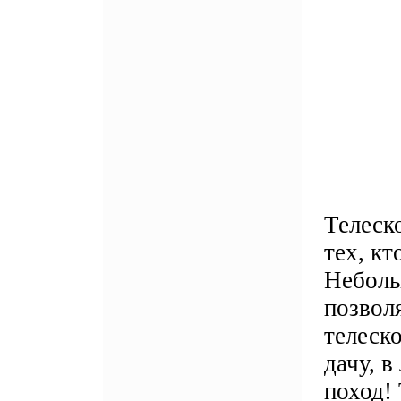
Телеск
тех, кт
Неболь
позволя
телеско
дачу, в
поход!