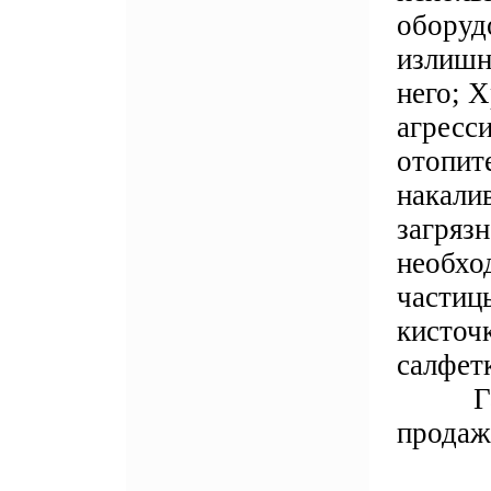
оборуд
излишн
него; Х
агресс
отопит
накали
загряз
необхо
частиц
кисточк
салфет
Гаран
прода