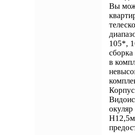
Вы може
кварти
телеск
диапазо
105*, 1
сборка
в комп
невысо
компле
Корпус
Видоис
окуляр
Н12,
предо