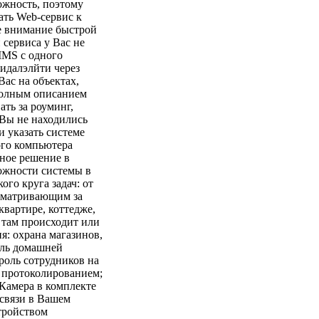
ожность, поэтому
ать Web-сервис к
ое внимание быстрой
сервиса у Вас не
MMS с одного
 идалэлйти через
ас на объектах,
 полным описанием
ть за роуминг,
 Вы не находились
и указать системе
го компьютера
ьное решение в
ожности системы в
го круга задач: от
исматривающим за
вартире, коттедже,
о там происходит или
: охрана магазинов,
оль домашней
роль сотрудников на
с протоколированием;
Камера в комплекте
 связи в Вашем
тройством