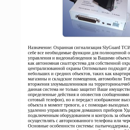
Назначение: Охранная сигнализация SlyGuard ТСИ
себе все необходимые функции для полноценной о
управления и видеонаблюдения за Вашими объект
как автономная сиалтэрстема для собственной охра
централизованной охраны Оптимально подходит д
небольших и средних объектов, таких как квартир
магазины и складские помещения, автомобили Теп
вторжения злоумышленников на территориюалчвб 
данная система не только защитит Ваше имуществ
определенные действия и оповестив сообщениями о
сотовый телефон), но и передаст изображение высо
объекта в момент тревоги, а с помощью выходных
удаленно управлять рядом домашних приборов Уд
подключенным оборудованием и контроль за объе
осуществлять с авторизованного телефона или чер
Основные особенности системы: палънчоддержка 