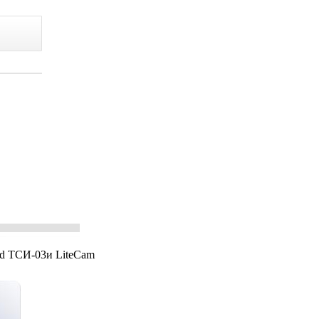
rd TCИ-03и LiteCam