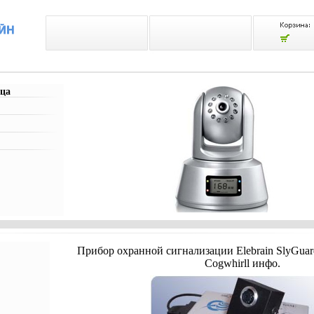
ца
Прибор охранной сигнализации Elebrain SlyGua
Cogwhirll инфо.