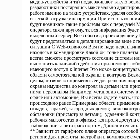
медиа-устройства и тд) поддерживают такую возм
разработчики постарались максимально адаптиров
работе именно на таких устройствах, уделяя особ
и легкой загрузке информации При использовании 
будут возникать такие проблемы как с передачей 
оператора связи другому, тк вся информация будет
выделенный сервер Все события, происходящие у В
будут представляться в детализированном виде с
ситуации С Web-сервисом Вам не надо переплачива
находясь в командировке Какой бы точке планеты
всегда сможете просмотреть состояние системы ил
выполнить какие-либо действия при помощи любо
имеющего доступ к Internet Это новое концептуал
области самостоятельной охраны и контроля Возм
целом, позволяют применять ее для решения широко
охраны имущества до контроля за детьми или пр
ними персоналом Например, установив систему в к
офисе или автомобиле, Вы всегда будете знать, чт
происходило ранее Примерные области применения
складов, гаражей, загородных домов; видеоконтр
обстановки (присмотр за детьми); удаленный конт
рабочих малээгестах в офисах; контроля доступа 
наблюдение за автотранспортом; Дополнительно: 
** Зависит от тарифного плана оператора сотовой
регионе Для простоты настройки в комплекте с ус