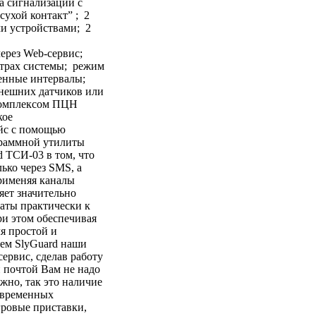
а сигнализации с
ухой контакт” ; 2
и устройствами; 2
ерез Web-сервис;
етрах системы; режим
енные интервалы;
внешних датчиков или
комплексом ПЦН
кое
йс с помощью
граммной утилиты
d ТСИ-03 в том, что
ько через SMS, а
рименяя каналы
яет значительно
раты практически к
и этом обеспечивая
я простой и
ем SlyGuard наши
рвис, сделав работу
 почтой Вам не надо
жно, так это наличие
современных
ровые приставки,