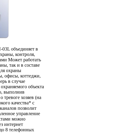
-03L объединяет в
храны, контроля,
ами Может работать
ны, так и в составе
ля охраны
ы, офисы, коттеджи,
ерь в случае
охраняемого объекта
о, выполнив
 тревоге хозяев (на
кого качества* с
 каналов позволит
аленное управление
ктами можно
ез интернет
до 8 телефонных