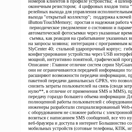
номеров клиентов в профиле устройства; 4 шлейф
оконечным резистором; 4 цифровых входов типа “с
релейных выхода для управления исполнительным
выхода "открытый коллектор"; поддержка ключей
iButton/TouchMemory; простая и надежная работа ч
периодическое уведомление о состоянии и парам
автоматической фотосъемки через указанные врем
съемка, как реакция на срабатывание указанных 
на запросы хозяина; интеграция с программным 
SlyCenter 40; стальной ударопрочный корпус; гиб
конфигурирование устройства через USB интерфе
мощной, интуитивно понятной, графической про
Описание : Главное отличие систем серии SlyGuar
они не ограничиваются передачей информации тол
расширяют возможности передачи информации, п
пакетной передачи даннальисых GPRS, что позвол
снизить затраты пользователей на связь (сводя зат
нулю**, в отличие от применения SMS и MMS), пр
передачу гораздо большего объема информации Дл
полноценной работы пользователей с оборудовани
инженеры разработали специализированный Web-се
с оборудованием не сложнее работы с электронной
возиться с написанием SMS сообщений, все что ну
веб-браузера и доступа в интернет Большинство 
мобильных устройств (сотовые телефоны, КПК, иг