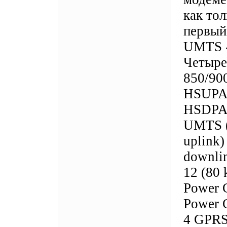
как тол
первый
UMTS -
Четыре
850/90
HSUPA 
HSDPA 
UMTS (
uplink)
downlin
12 (80 
Power 
Power 
4 GPRS