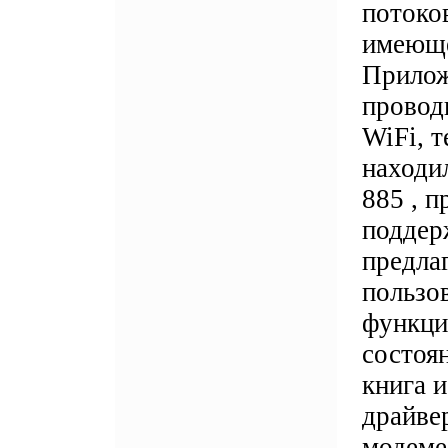
потоко
имеюще
Прилож
провод
WiFi, т
находи
885 , 
поддер
предла
пользов
функци
состоя
книга и
драйве
модеме