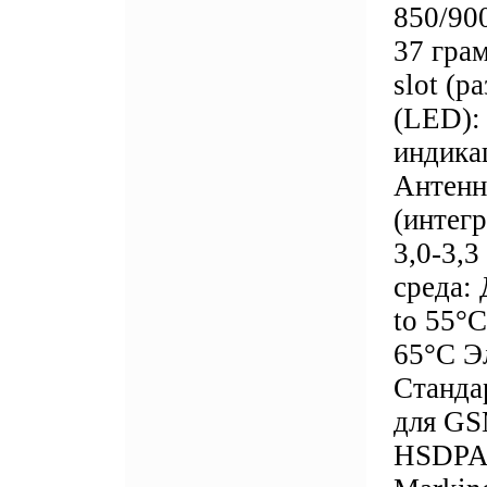
850/90
37 гра
slot (
(LED):
индика
Антенн
(интег
3,0-3,
среда:
to 55°C
65°C Э
Станда
для GS
HSDPA 