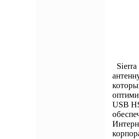
Sierra
антенн
которы
оптими
USB HS
обеспе
Интерн
корпор