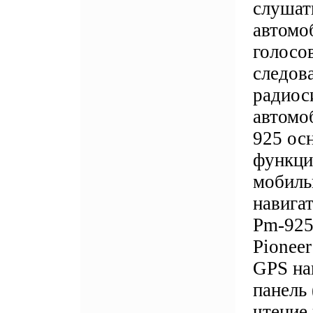
слушат
автомо
голосо
следов
радиоси
автомо
925 осн
функци
мобиль
навигат
Pm-925
Pioneer
GPS на
панель
чтение 