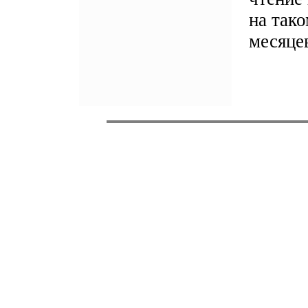
на так
месяце