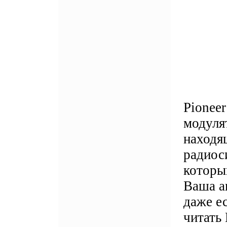
Pionee
модуля
находя
радиос
которы
Ваша а
даже е
читать