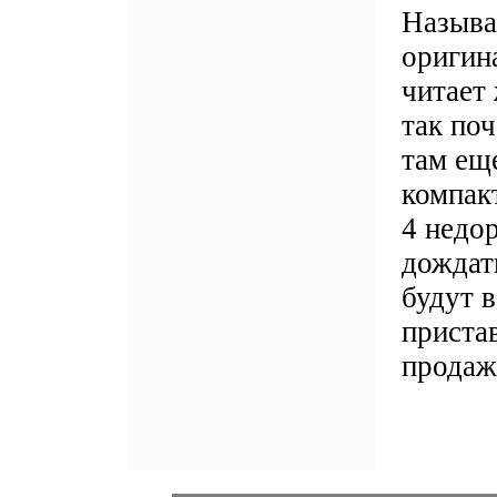
Называ
оригина
читает 
так по
там ещ
компак
4 недо
дождат
будут 
приста
продаж