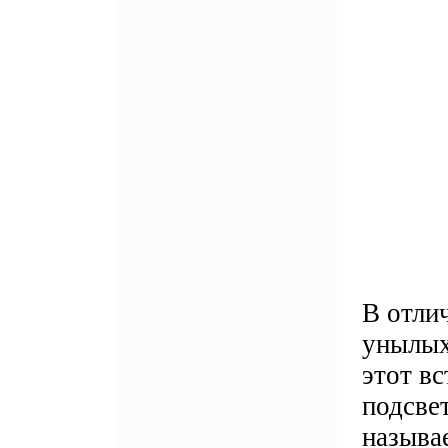
В отли
унылых
этот вс
подсве
называе