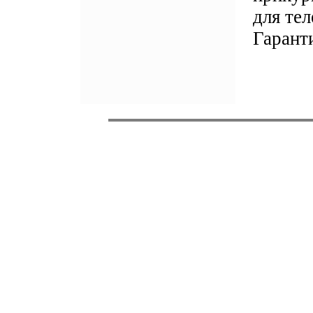
для те
Гаранти