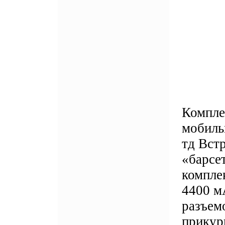
Компле
мобиль
тд Встр
«барсе
комплек
4400 м
разъемо
прикур